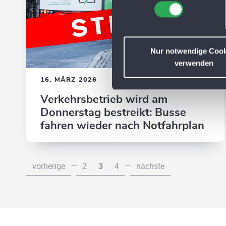
n
w
i
l
l
Nur notwendige Cook
i
verwenden
g
16. MÄRZ 2026
u
Verkehrsbetrieb wird am
n
g
Donnerstag bestreikt: Busse
s
fahren wieder nach Notfahrplan
a
u
s
…
…
vorherige
2
3
4
nächste
w
a
h
l