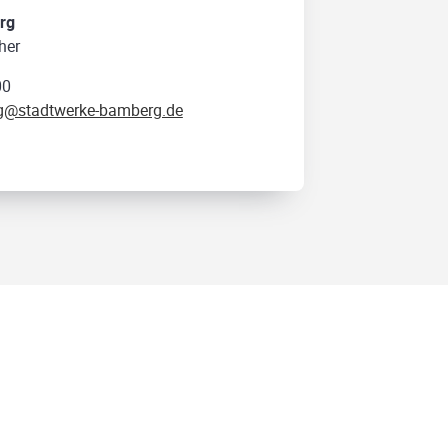
rg
her
00
rg@stadtwerke-bamberg.de