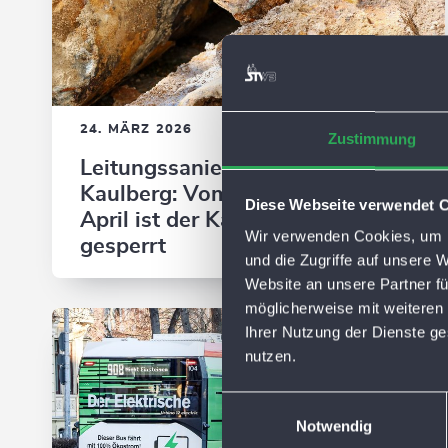
24. MÄRZ 2026
Zustimmung
Leitungssanierungen auf dem
Kaulberg: Vom 30. März bis 10.
Diese Webseite verwendet 
April ist der Kaulberg voll
Wir verwenden Cookies, um I
gesperrt
und die Zugriffe auf unsere 
Website an unsere Partner fü
möglicherweise mit weiteren
Ihrer Nutzung der Dienste g
nutzen.
E
Notwendig
i