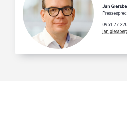
Jan Giersbe
Pressesprec
0951 77-22
jan.giersbe