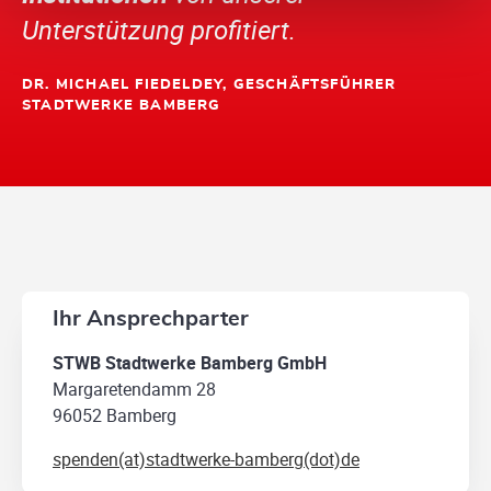
Unterstützung profitiert.
DR. MICHAEL FIEDELDEY, GESCHÄFTSFÜHRER
STADTWERKE BAMBERG
Ihr Ansprechparter
STWB Stadtwerke Bamberg GmbH
Margaretendamm 28
96052 Bamberg
spenden(at)stadtwerke-bamberg(dot)de