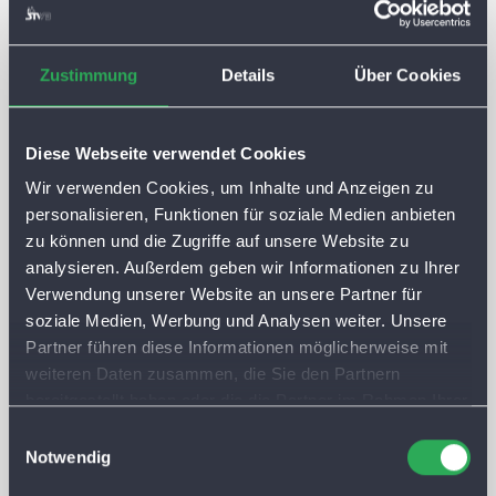
für die Verarbeitung von personenbezogenen Daten im
Sinne der Europäischen Datenschutzgrundverordnung
(EU-DSGVO) ist die STWB Stadtwerke Bamberg GmbH,
Zustimmung
Details
Über Cookies
Margaretendamm 28, 96052 Bamberg, Tel. (0951) 77-0,
Fax (0951) 77-3290, kundencenter@stadtwerke-
bamberg.de. Ein Datenschutzbeauftragter wurde durch
Diese Webseite verwendet Cookies
den Konzern Stadtwerke Bamberg bestellt und steht Ihnen
Wir verwenden Cookies, um Inhalte und Anzeigen zu
für Fragen zur Verarbeitung von personenbezogenen
personalisieren, Funktionen für soziale Medien anbieten
Daten unter datenschutz@stadtwerke-bamberg.de zur
zu können und die Zugriffe auf unsere Website zu
Verfügung. Unsere ausführlichen Datenschutzerklärungen
analysieren. Außerdem geben wir Informationen zu Ihrer
können Sie unter www.stadtwerke-
Verwendung unserer Website an unsere Partner für
bamberg.de/datenschutz nachlesen.
soziale Medien, Werbung und Analysen weiter. Unsere
Partner führen diese Informationen möglicherweise mit
weiteren Daten zusammen, die Sie den Partnern
bereitgestellt haben oder die die Partner im Rahmen Ihrer
Nutzung der Dienste gesammelt haben. Sie lassen
E
Cookies automatisch zu, wenn Sie unsere Webseite
Notwendig
i
Absenden
weiterhin nutzen.
n