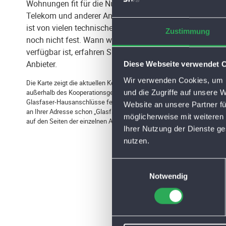
Wohnungen fit für die Nutzung von Glasfasertarifen der
Telekom und anderer Anbieter. Die genaue Reihenfolge
ist von vielen technischen Details abhängig und steht
Zustimmung
noch nicht fest. Wann welcher Tarif an Ihrer Adresse
verfügbar ist, erfahren Sie direkt beim jeweiligen
Anbieter.
Diese Webseite verwendet 
Wir verwenden Cookies, um I
Die Karte zeigt die aktuellen Kooperations-Ausbaugebiete. Auch
außerhalb des Kooperationsgebiets sind bereits zahlreiche
und die Zugriffe auf unsere 
Glasfaser-Hausanschlüsse fertiggestellt. Ob zum aktuellen Zeitpunkt
Website an unsere Partner fü
an Ihrer Adresse schon „Glasfaser-Tarife“ verfügbar sind, finden Sie
möglicherweise mit weiteren
auf den Seiten der einzelnen Anbieter.
Ihrer Nutzung der Dienste g
nutzen.
E
Notwendig
i
n
w
i
l