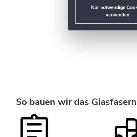
l
Nur notwendige Cook
i
verwenden
g
u
n
g
s
a
u
s
w
a
h
So bauen wir das Glasfasern
l