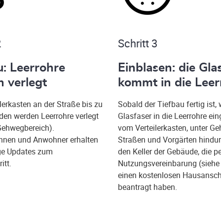
2
Schritt 3
u: Leerrohre
Einblasen: die Gla
 verlegt
kommt in die Leer
lerkasten an der Straße bis zu
Sobald der Tiefbau fertig ist, 
en werden Leerrohre verlegt
Glasfaser in die Leerrohre ein
Gehwegbereich).
vom Verteilerkasten, unter G
nnen und Anwohner erhalten
Straßen und Vorgärten hindur
ge Updates zum
den Keller der Gebäude, die p
itt.
Nutzungsvereinbarung (siehe 
einen kostenlosen Hausansc
beantragt haben.