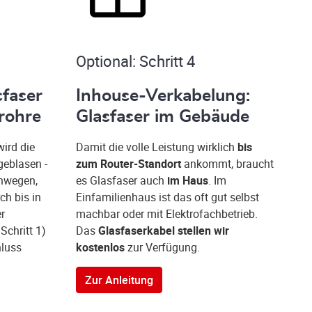
Optional: Schritt 4
sfaser
Inhouse-Verkabelung:
rohre
Glasfaser im Gebäude
wird die
Damit die volle Leistung wirklich
bis
geblasen -
zum Router-Standort
ankommt, braucht
ehwegen,
es Glasfaser auch
im Haus
. Im
ch bis in
Einfamilienhaus ist das oft gut selbst
er
machbar oder mit Elektrofachbetrieb.
Schritt 1)
Das
Glasfaserkabel stellen wir
hluss
kostenlos
zur Verfügung.
Zur Anleitung