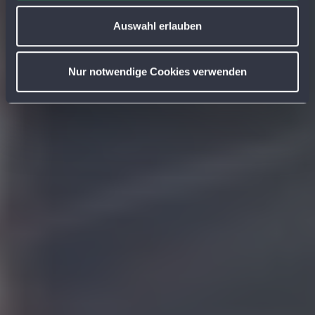
u
s
Auswahl erlauben
w
a
Nur notwendige Cookies verwenden
h
l