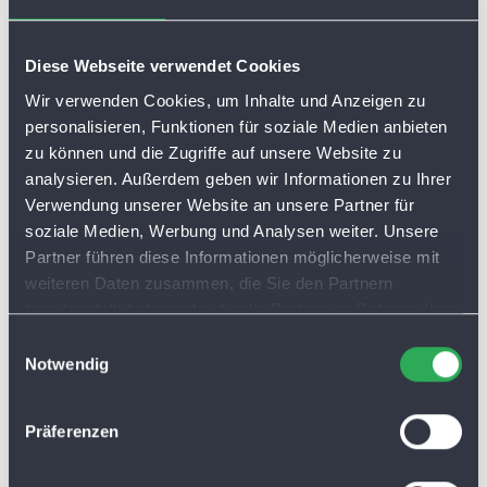
Umsteigen und bares Geld
Diese Webseite verwendet Cookies
sparen
Wir verwenden Cookies, um Inhalte und Anzeigen zu
personalisieren, Funktionen für soziale Medien anbieten
Angesichts steigender Spritpreise kann sich der
zu können und die Zugriffe auf unsere Website zu
Umstieg vom Auto auf Bus und Bahn finanziell
analysieren. Außerdem geben wir Informationen zu Ihrer
lohnen. Der VGN Mo­bi­li­täts­be­ra­ter zeigt Ihnen, wie
Verwendung unserer Website an unsere Partner für
viel Sie auf Ihrer Strecke sparen und berät Sie zur
soziale Medien, Werbung und Analysen weiter. Unsere
Wahl des günstigsten Tickets.
Partner führen diese Informationen möglicherweise mit
weiteren Daten zusammen, die Sie den Partnern
Jetzt Ersparnis berechnen
bereitgestellt haben oder die die Partner im Rahmen Ihrer
Nutzung der Dienste gesammelt haben. Sie lassen
E
Cookies automatisch zu, wenn Sie unsere Webseite
Notwendig
i
weiterhin nutzen.
n
w
Präferenzen
i
l