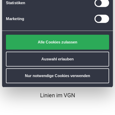
l
Statistiken
i
g
Marketing
u
n
g
s
Alle Cookies zulassen
a
u
s
Auswahl erlauben
w
a
807
Nur notwendige Cookies verwenden
h
l
Linien im VGN