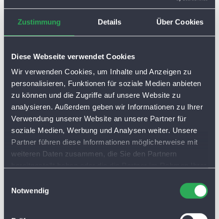
Zustimmung
Details
Über Cookies
Diese Webseite verwendet Cookies
Wir verwenden Cookies, um Inhalte und Anzeigen zu
personalisieren, Funktionen für soziale Medien anbieten
zu können und die Zugriffe auf unsere Website zu
analysieren. Außerdem geben wir Informationen zu Ihrer
Verwendung unserer Website an unsere Partner für
soziale Medien, Werbung und Analysen weiter. Unsere
Partner führen diese Informationen möglicherweise mit
weiteren Daten zusammen, die Sie den Partnern
bereitgestellt haben oder die die Partner im Rahmen Ihrer
Nutzung der Dienste gesammelt haben. Sie lassen
E
Cookies automatisch zu, wenn Sie unsere Webseite
Notwendig
i
weiterhin nutzen.
n
w