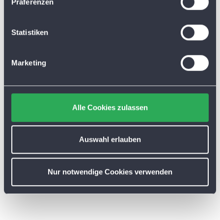
Präferenzen
i
l
l
Statistiken
i
g
Marketing
u
n
g
s
Alle Cookies zulassen
a
u
s
Auswahl erlauben
w
a
Nur notwendige Cookies verwenden
h
l