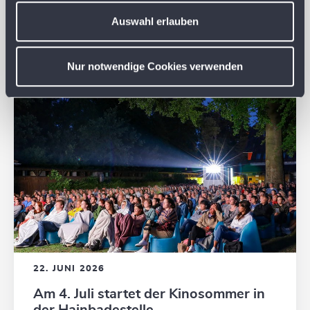
u
Geburtstag: Kostenloser Eintritt von 8
bis 20 Uhr
s
Auswahl erlauben
w
a
Nur notwendige Cookies verwenden
h
l
22. JUNI 2026
Am 4. Juli startet der Kinosommer in