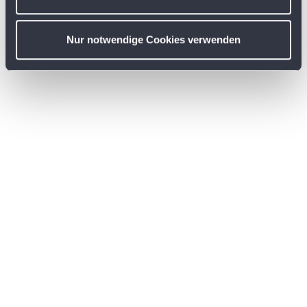
w
a
Nur notwendige Cookies verwenden
h
l