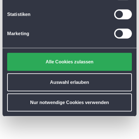
l
l
Statistiken
i
g
Marketing
u
n
g
s
Alle Cookies zulassen
a
u
s
Auswahl erlauben
w
a
Nur notwendige Cookies verwenden
h
l