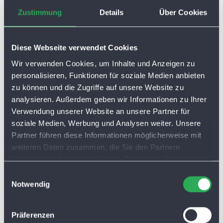
Ob das schnelle Glasfasernetz auch bei Ihnen
Zustimmung
Details
Über Cookies
verfügbar ist, können Sie hier abfragen:
Verfügbarkeit prüfen
Diese Webseite verwendet Cookies
Wir verwenden Cookies, um Inhalte und Anzeigen zu
personalisieren, Funktionen für soziale Medien anbieten
zu können und die Zugriffe auf unsere Website zu
Zurück
analysieren. Außerdem geben wir Informationen zu Ihrer
Verwendung unserer Website an unsere Partner für
soziale Medien, Werbung und Analysen weiter. Unsere
Partner führen diese Informationen möglicherweise mit
weiteren Daten zusammen, die Sie den Partnern
bereitgestellt haben oder die die Partner im Rahmen Ihrer
Nutzung der Dienste gesammelt haben. Sie lassen
E
Cookies automatisch zu, wenn Sie unsere Webseite
Notwendig
i
weiterhin nutzen.
n
w
Präferenzen
i