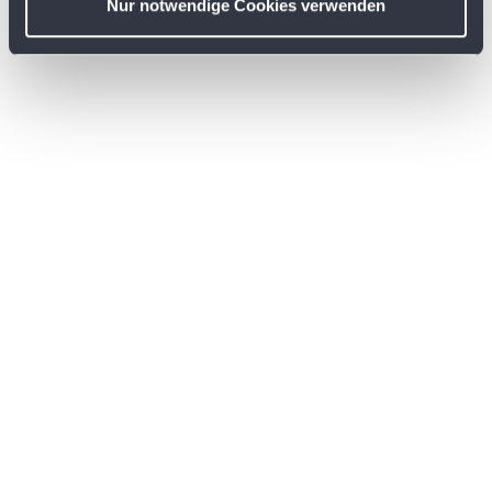
Nur notwendige Cookies verwenden
h
l