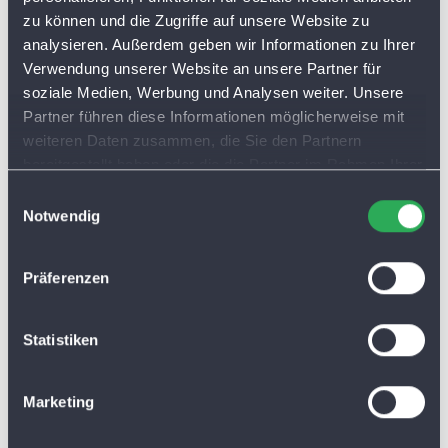
zu können und die Zugriffe auf unsere Website zu
analysieren. Außerdem geben wir Informationen zu Ihrer
Verwendung unserer Website an unsere Partner für
soziale Medien, Werbung und Analysen weiter. Unsere
Partner führen diese Informationen möglicherweise mit
weiteren Daten zusammen, die Sie den Partnern
bereitgestellt haben oder die die Partner im Rahmen Ihrer
Nutzung der Dienste gesammelt haben. Sie lassen
E
Cookies automatisch zu, wenn Sie unsere Webseite
Notwendig
i
weiterhin nutzen.
n
w
Präferenzen
i
l
l
Statistiken
i
g
Marketing
u
n