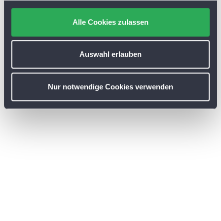
g
s
Alle Cookies zulassen
a
u
s
Auswahl erlauben
w
a
Nur notwendige Cookies verwenden
h
l