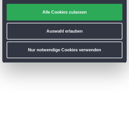
g
s
Alle Cookies zulassen
a
u
s
Auswahl erlauben
w
a
Nur notwendige Cookies verwenden
h
l