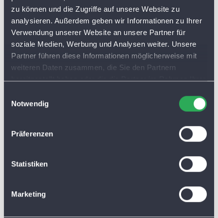
zu können und die Zugriffe auf unsere Website zu
analysieren. Außerdem geben wir Informationen zu Ihrer
Verwendung unserer Website an unsere Partner für
soziale Medien, Werbung und Analysen weiter. Unsere
Partner führen diese Informationen möglicherweise mit
weiteren Daten zusammen, die Sie den Partnern
bereitgestellt haben oder die die Partner im Rahmen Ihrer
Nutzung der Dienste gesammelt haben. Sie lassen
E
Cookies automatisch zu, wenn Sie unsere Webseite
Notwendig
i
weiterhin nutzen.
n
w
Präferenzen
i
l
l
Statistiken
i
g
Marketing
u
n