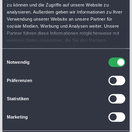
zu können und die Zugriffe auf unsere Website zu
analysieren. Außerdem geben wir Informationen zu Ihrer
Verwendung unserer Website an unsere Partner für
soziale Medien, Werbung und Analysen weiter. Unsere
Partner führen diese Informationen möglicherweise mit
weiteren Daten zusammen, die Sie den Partnern
bereitgestellt haben oder die die Partner im Rahmen Ihrer
Nutzung der Dienste gesammelt haben. Sie lassen
E
Cookies automatisch zu, wenn Sie unsere Webseite
Notwendig
i
weiterhin nutzen.
n
w
Präferenzen
i
l
l
Statistiken
i
g
Marketing
u
n