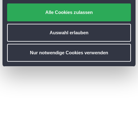
g
s
Alle Cookies zulassen
a
u
s
Auswahl erlauben
w
a
Nur notwendige Cookies verwenden
h
l