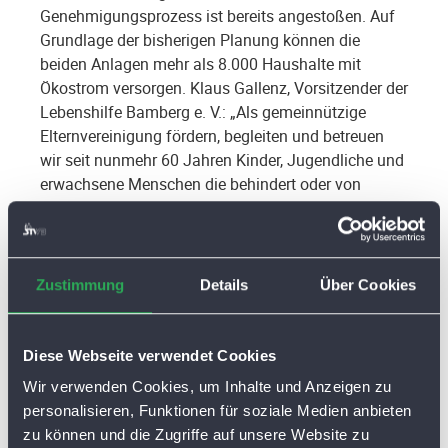
Genehmigungsprozess ist bereits angestoßen. Auf
Grundlage der bisherigen Planung können die
beiden Anlagen mehr als 8.000 Haushalte mit
Ökostrom versorgen. Klaus Gallenz, Vorsitzender der
Lebenshilfe Bamberg e. V.: „Als gemeinnützige
Elternvereinigung fördern, begleiten und betreuen
wir seit nunmehr 60 Jahren Kinder, Jugendliche und
erwachsene Menschen die behindert oder von
Behinderung bedroht sind. Wir werden durch den
Staat und die Kommunen unterstützt, brauchen aber
zusätzliche Gelder um die wichtigen Aufgaben
wahrzunehmen. Die Zusammenarbeit mit den
Zustimmung
Details
Über Cookies
Stadtwerken Bamberg ist eine einmalige Chance für
die Lebenshilfe zur Sicherung der Finanzierung der
seit Jahren defizitären Beratungs- und
Diese Webseite verwendet Cookies
Frühförderstellen in Bamberg, Hirschaid und
Wir verwenden Cookies, um Inhalte und Anzeigen zu
Scheßlitz: Nachdem staatliche Unterstützung zum
personalisieren, Funktionen für soziale Medien anbieten
Ausgleich des Defizites aktuell nicht zu erwarten ist,
zu können und die Zugriffe auf unsere Website zu