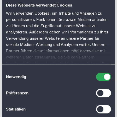
Diese Webseite verwendet Cookies
Wir verwenden Cookies, um Inhalte und Anzeigen zu
personalisieren, Funktionen für soziale Medien anbieten
zu können und die Zugriffe auf unsere Website zu
analysieren. Außerdem geben wir Informationen zu Ihrer
Verwendung unserer Website an unsere Partner für
soziale Medien, Werbung und Analysen weiter. Unsere
Partner führen diese Informationen möglicherweise mit
weiteren Daten zusammen, die Sie den Partnern
bereitgestellt haben oder die die Partner im Rahmen Ihrer
Nutzung der Dienste gesammelt haben. Sie lassen
E
Cookies automatisch zu, wenn Sie unsere Webseite
Notwendig
i
weiterhin nutzen.
n
w
Präferenzen
i
l
l
Statistiken
i