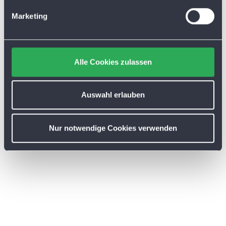
g
Marketing
u
n
g
s
Alle Cookies zulassen
a
u
s
Auswahl erlauben
w
a
Nur notwendige Cookies verwenden
h
l