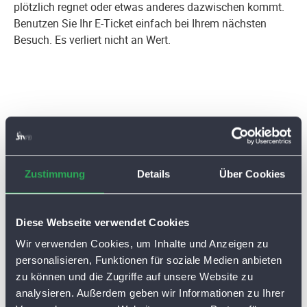
plötzlich regnet oder etwas anderes dazwischen kommt.
Benutzen Sie Ihr E-Ticket einfach bei Ihrem nächsten
Besuch. Es verliert nicht an Wert.
Zustimmung
Details
Über Cookies
Ihre Vorteile mit dem E-Ticket
Schlange an der Kasse und am
Diese Webseite verwendet Cookies
Automaten umgehen
Wir verwenden Cookies, um Inhalte und Anzeigen zu
personalisieren, Funktionen für soziale Medien anbieten
Komplett bargeldloser Bezahlprozess
zu können und die Zugriffe auf unsere Website zu
Keine EC- oder Kreditkarte mitnehmen
analysieren. Außerdem geben wir Informationen zu Ihrer