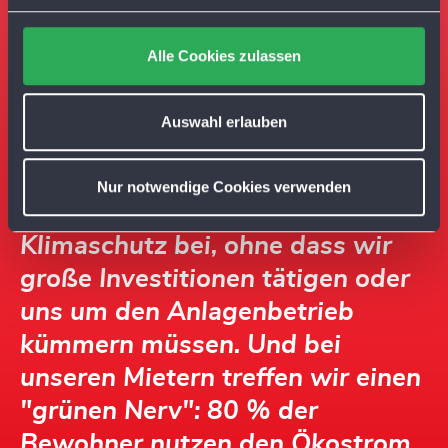
g
s
Alle Cookies zulassen
a
u
s
Auswahl erlauben
w
a
"Die Lösung ist für uns perfekt:
Nur notwendige Cookies verwenden
h
wir tragen aktiv zum lokalen
l
Klimaschutz bei, ohne dass wir
große Investitionen tätigen oder
uns um den Anlagenbetrieb
kümmern müssen. Und bei
unseren Mietern treffen wir einen
"grünen Nerv": 80 % der
Bewohner nutzen den Ökostrom