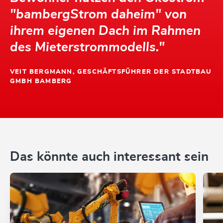
"bambergStrom daheim" von
ihrem eigenen Dach im Rahmen
des Mieterstrommodells."
VEIT BERGMANN, GESCHÄFTSFÜHRER DER STADTBAU
GMBH BAMBERG
Das könnte auch interessant sein