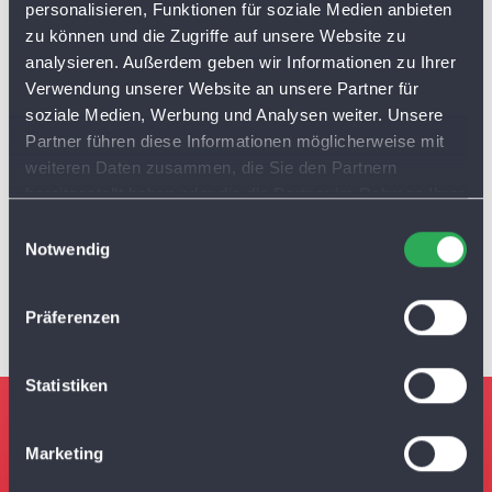
personalisieren, Funktionen für soziale Medien anbieten
zu können und die Zugriffe auf unsere Website zu
analysieren. Außerdem geben wir Informationen zu Ihrer
Verwendung unserer Website an unsere Partner für
soziale Medien, Werbung und Analysen weiter. Unsere
Partner führen diese Informationen möglicherweise mit
65.000 kWh
weiteren Daten zusammen, die Sie den Partnern
bereitgestellt haben oder die die Partner im Rahmen Ihrer
Nutzung der Dienste gesammelt haben. Sie lassen
Jahresertrag
E
Cookies automatisch zu, wenn Sie unsere Webseite
Notwendig
i
weiterhin nutzen.
n
w
Präferenzen
i
l
l
Statistiken
i
g
Marketing
u
n