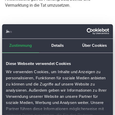
Vermarktung in die Tat umzusetzen.
Unsere Lösung
Als erfahrener Partner und einer der Pioniere in
Zustimmung
Details
Über Cookies
Deutschland beim Bau und dem Betrieb eines eigenen
Glasfasernetzes standen wir den Gemeinden in jeder
Phase eng zur Seite. Von der politischen Willensbildung
Diese Webseite verwendet Cookies
über die Information der Einwohner bis zur technischen
Wir verwenden Cookies, um Inhalte und Anzeigen zu
Umsetzung und Betrieb des Netzes. Unsere Experten in
personalisieren, Funktionen für soziale Medien anbieten
der Netzplanung, Netzfühung und Vermarktung haben
zu können und die Zugriffe auf unsere Website zu
den Gemeinden zu einem überwältigenden Erfolg
analysieren. Außerdem geben wir Informationen zu Ihrer
verholfen. Als Pächter des gemeindeeigenen Netzes
Verwendung unserer Website an unsere Partner für
beliefern wir Einwohner, Unternehmen und
soziale Medien, Werbung und Analysen weiter. Unsere
Handwerksbetriebe mit Mulitmedialeistungen (Internet,
Partner führen diese Informationen möglicherweise mit
Telefon und Digital-TV) auf nationalem Spitzenniveau.
weiteren Daten zusammen, die Sie den Partnern