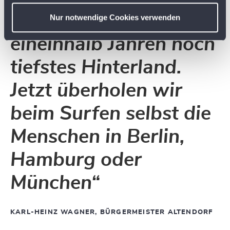
a
war Altendorf vor
Nur notwendige Cookies verwenden
h
l
eineinhalb Jahren noch
tiefstes Hinterland.
Jetzt überholen wir
beim Surfen selbst die
Menschen in Berlin,
Hamburg oder
München“
KARL-HEINZ WAGNER, BÜRGERMEISTER ALTENDORF