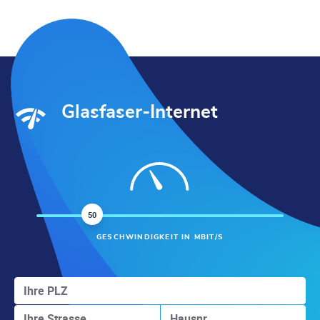
Glasfaser-Internet
50
GESCHWINDIGKEIT IN MBIT/S