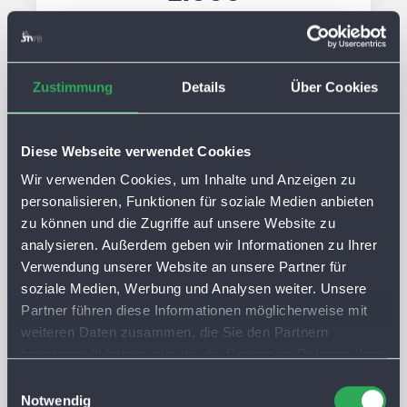
Mbit/s Flatrate
Download 1.000 Mbit/s
Zustimmung
Details
Über Cookies
Upload 500 Mbit/s
+ FRITZ!Box gratis
Diese Webseite verwendet Cookies
+ IPTV 6 Monate gratis
Wir verwenden Cookies, um Inhalte und Anzeigen zu
personalisieren, Funktionen für soziale Medien anbieten
49,90 €
mtl.
zu können und die Zugriffe auf unsere Website zu
analysieren. Außerdem geben wir Informationen zu Ihrer
Produktinformationsblatt (PDF)
Verwendung unserer Website an unsere Partner für
soziale Medien, Werbung und Analysen weiter. Unsere
Partner führen diese Informationen möglicherweise mit
weiteren Daten zusammen, die Sie den Partnern
bereitgestellt haben oder die die Partner im Rahmen Ihrer
Nutzung der Dienste gesammelt haben. Sie lassen
E
Cookies automatisch zu, wenn Sie unsere Webseite
Notwendig
i