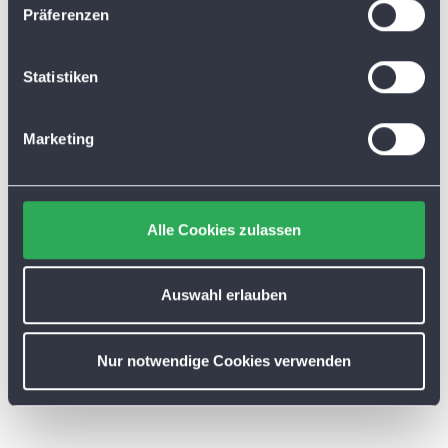
w
Präferenzen
i
l
l
Statistiken
i
g
Marketing
u
n
g
s
Alle Cookies zulassen
a
u
s
Auswahl erlauben
w
a
Nur notwendige Cookies verwenden
h
l