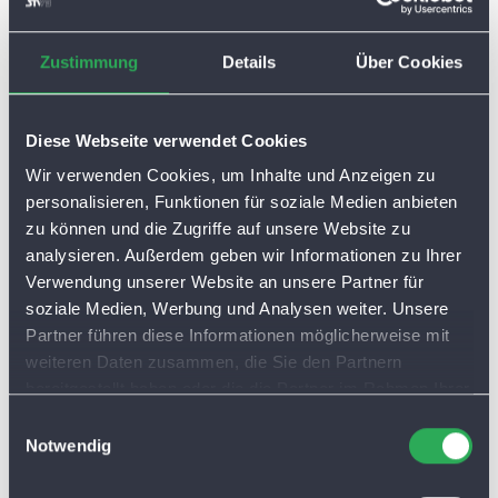
Zustimmung
Details
Über Cookies
Diese Webseite verwendet Cookies
Wir verwenden Cookies, um Inhalte und Anzeigen zu
personalisieren, Funktionen für soziale Medien anbieten
zu können und die Zugriffe auf unsere Website zu
analysieren. Außerdem geben wir Informationen zu Ihrer
Verwendung unserer Website an unsere Partner für
soziale Medien, Werbung und Analysen weiter. Unsere
Partner führen diese Informationen möglicherweise mit
weiteren Daten zusammen, die Sie den Partnern
bereitgestellt haben oder die die Partner im Rahmen Ihrer
Nutzung der Dienste gesammelt haben. Sie lassen
E
Cookies automatisch zu, wenn Sie unsere Webseite
Notwendig
i
weiterhin nutzen.
n