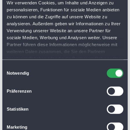
Wir verwenden Cookies, um Inhalte und Anzeigen zu
personalisieren, Funktionen für soziale Medien anbieten
zu können und die Zugriffe auf unsere Website zu
analysieren. Außerdem geben wir Informationen zu Ihrer
Verwendung unserer Website an unsere Partner für
soziale Medien, Werbung und Analysen weiter. Unsere
Partner führen diese Informationen möglicherweise mit
weiteren Daten zusammen, die Sie den Partnern
bereitgestellt haben oder die die Partner im Rahmen Ihrer
Nutzung der Dienste gesammelt haben. Sie lassen
E
Cookies automatisch zu, wenn Sie unsere Webseite
Notwendig
i
weiterhin nutzen.
n
w
Präferenzen
i
l
l
Statistiken
i
g
Marketing
u