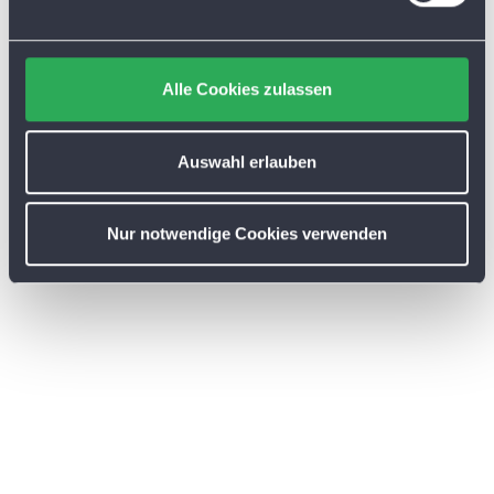
n
g
s
Alle Cookies zulassen
a
u
s
Auswahl erlauben
w
a
Nur notwendige Cookies verwenden
h
l