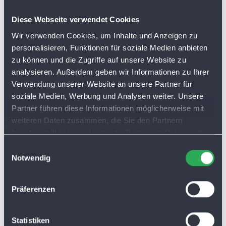
Diese Webseite verwendet Cookies
Wir verwenden Cookies, um Inhalte und Anzeigen zu
personalisieren, Funktionen für soziale Medien anbieten
zu können und die Zugriffe auf unsere Website zu
analysieren. Außerdem geben wir Informationen zu Ihrer
Verwendung unserer Website an unsere Partner für
soziale Medien, Werbung und Analysen weiter. Unsere
Partner führen diese Informationen möglicherweise mit
weiteren Daten zusammen, die Sie den Partnern
bereitgestellt haben oder die die Partner im Rahmen Ihrer
Nutzung der Dienste gesammelt haben. Sie lassen
E
Cookies automatisch zu, wenn Sie unsere Webseite
Notwendig
i
weiterhin nutzen.
n
w
Präferenzen
i
l
l
Statistiken