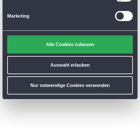
i
g
Marketing
u
n
g
s
Alle Cookies zulassen
a
u
s
Auswahl erlauben
w
a
Nur notwendige Cookies verwenden
h
l