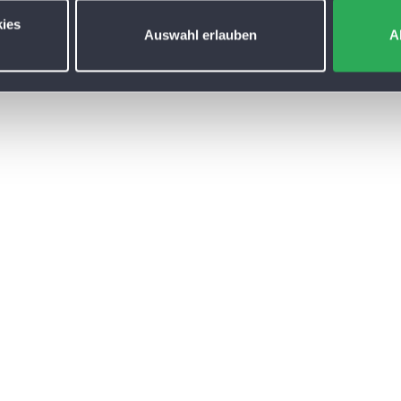
ies
Auswahl erlauben
A