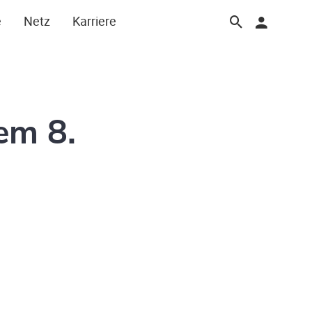
e
Netz
Karriere
em 8.