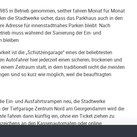
985 in Betrieb genommen, seither fahren Monat für Monat
len die Stadtwerke sicher, dass das Parkhaus auch in den
e Adresse für innenstadtnahes Parken bleibt. Nach
trieb muss während der Sanierung der Ein- und
 bleiben.
rkeit ist die „Schützengarage“ eines der beliebtesten
 Autofahrer hier jederzeit einen sicheren, trockenen und
einem Zeitraum statt, in dem traditionell nicht die meisten
gen sind so kurz wie möglich, weil die beauftragten
die Ein- und Ausfahrtsrampen neu, die Stadtwerke
in der Tiefgarage Zentrum Nord am Georgendamm wird die
e fahren dann künftig ein, ohne ein Ticket ziehen zu
zeichens an den Kassenautomaten oder online.