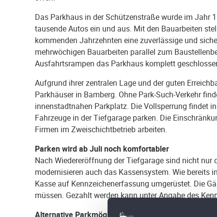
Das Parkhaus in der Schützenstraße wurde im Jahr 1
tausende Autos ein und aus. Mit den Bauarbeiten stel
kommenden Jahrzehnten eine zuverlässige und sicher
mehrwöchigen Bauarbeiten parallel zum Baustellenbe
Ausfahrtsrampen das Parkhaus komplett geschlossen
Aufgrund ihrer zentralen Lage und der guten Erreichba
Parkhäuser in Bamberg. Ohne Park-Such-Verkehr finden
innenstadtnahen Parkplatz. Die Vollsperrung findet in 
Fahrzeuge in der Tiefgarage parken. Die Einschränkun
Firmen im Zweischichtbetrieb arbeiten.
Parken wird ab Juli noch komfortabler
Nach Wiedereröffnung der Tiefgarage sind nicht nur 
modernisieren auch das Kassensystem. Wie bereits 
Kasse auf Kennzeichenerfassung umgerüstet. Die Gäst
müssen. Gezahlt werden kann unter Angabe des Kenn
Alternative Parkmöglichkeiten