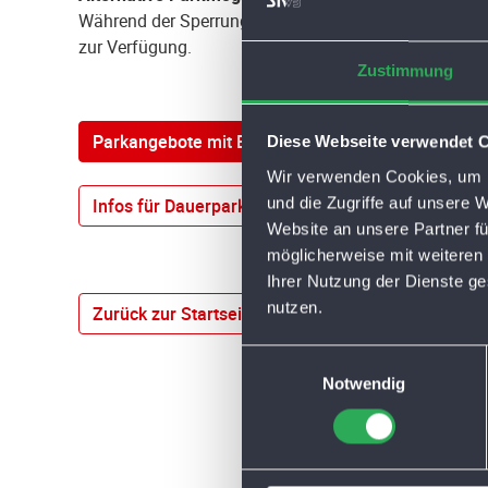
Während der Sperrung stehen alle anderen innerstäd
zur Verfügung.
Zustimmung
Parkangebote mit Echtzeit-Auslastung
Diese Webseite verwendet 
Wir verwenden Cookies, um I
und die Zugriffe auf unsere 
Infos für Dauerparker
Website an unsere Partner fü
möglicherweise mit weiteren
Ihrer Nutzung der Dienste g
nutzen.
Zurück zur Startseite
E
Notwendig
i
n
w
i