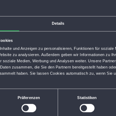
ilnehmer über die Memmelsdorfer Straße und den Bahnhof
 Tiefgarage „Mitte“ ist ebenfalls erreichbar. Dazu wird die
e/Untere Königstraße bis zur Unteren Königstraße 37
Details
lle passieren.
tlinie 938 werden über den Bahnhof umgeleitet. Die
Cookies
llen. Auf der Linie 915 entfällt zusätzlich die Haltestelle
nhalte und Anzeigen zu personalisieren, Funktionen für soziale
ient dort abweichend die Haltestelle in der Memmelsdorfer
Website zu analysieren. Außerdem geben wir Informationen zu I
etz zu rechnen.
r soziale Medien, Werbung und Analysen weiter. Unsere Partner
 Daten zusammen, die Sie den Partnern bereitgestellt haben ode
esammelt haben. Sie lassen Cookies automatisch zu, wenn Sie u
Präferenzen
Statistiken