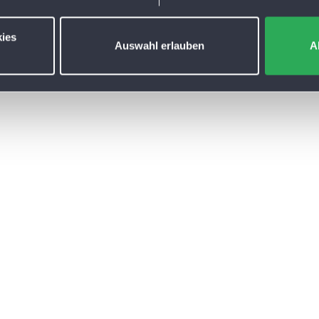
ies
Auswahl erlauben
A