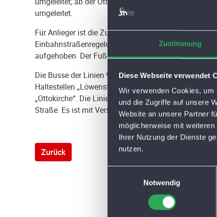
umgeleitet; ab der Ottokirche werden die Verkehrste
umgeleitet.
Für Anlieger ist die Zufahrt bis zur Baustelle frei, die
Einbahnstraßenregelung ab der Kreuzung Kettenbrück
Zustimmung
aufgehoben. Der Fuß- und Radverkehr kann die Bauste
Die Busse der Linien 904, 906, 916, 915 und die Nach
Diese Webseite verwendet 
Haltestellen „Löwenstraße“ und „Deutsches Haus“ entfa
Wir verwenden Cookies, um I
„Ottokirche“. Die Linie 904 in Fahrtrichtung ZOB bed
und die Zugriffe auf unsere 
Straße. Es ist mit Verspätungen im gesamten Linienn
Website an unsere Partner fü
möglicherweise mit weiteren
Ihrer Nutzung der Dienste g
nutzen.
Zurück
E
Notwendig
i
n
w